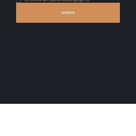
SENDEN
Davina
Kindervatter
+41 (0)76 761 11 96
DAVINA@DAVINA-KINDERVATTER.CH
IMPRESSUM
DATENSCHUTZ