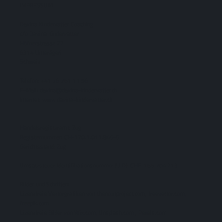
IMPRESSUM
Davina Kindervatter Coaching
c/o Davina Kindervatter
Höfnerstrasse 22
6314 Unterägeri
Schweiz
Telefon: +41 76 761 11 96
E-Mail: davina@davina-kindervatter.ch
Internet: www.davina-kindervatter.ch
Handelsregisteramt: Zug
Registernummer: CH-170.1.011.845-6
Gerichtsstand: Zug
Umsatzsteuer-Identifikationsnummer (UID): CHE-165.704.213
Bilder und Schriften:
Lizenzfreie Vektorgrafiken von thenounproject.com, freevector.com,
freepik.com
Lizenzfreie Bilder von Wix.com, Unsplash.com , Pexels.com