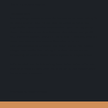
Über WIX lizenzierte Schriften
Haftungshinweis:
Trotz sorgfältiger inhaltlicher Kontrolle übernehmen wir keine Haftung für
die Inhalte externer Links. Für den Inhalt der verlinkten Seiten sind
ausschließlich deren Betreiber verantwortlich. Layout und Gestaltung
dieser Präsentation sowie die enthaltenen Informationen sind gemäß
dem Urheberrechtsgesetz geschützt. Das ist auch zu beachten, wenn auf
diesen Internetseiten erscheinende Materialien Dritter zur
Informationsgewinnung verwendet oder kopiert werden. Alle Angaben
erfolgen ohne Gewähr. Eine Haftung für Schäden, die sich aus der
Verwendung der veröffentlichten Inhalte ergeben, ist ausgeschlossen.
Sollte der Inhalt oder die Aufmachung dieser Seiten Rechte Dritter oder
gesetzliche Bestimmungen verletzen, bitten wir um eine entsprechende
Nachricht ohne Kostennote.
Webdesign by Brainfooddesign