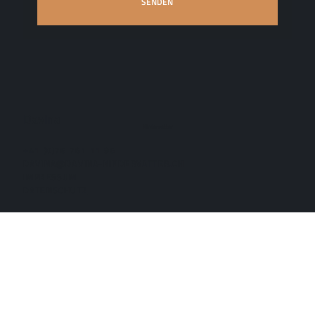
SENDEN
Davina
Kindervatter
+41 (0)76 761 11 96
DAVINA@DAVINA-KINDERVATTER.CH
IMPRESSUM
DATENSCHUTZ