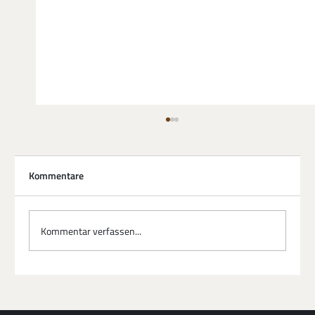
Kommentare
Kommentar verfassen...
Fachkräftemangel trifft auf KI: Die neue
Formel für berufliche Relevanz