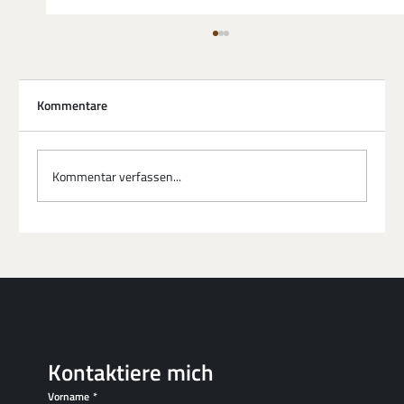
Kommentare
Kommentar verfassen...
Fachkräftemangel trifft auf KI: Die neue
Formel für berufliche Relevanz
Kontaktiere mich
Vorname
*