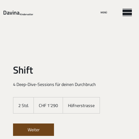
Davina
MENÜ
Kindervatter
Shift
4 Deep-Dive-Sessions für deinen Durchbruch
1'290
Schweizer
2 Std.
2
CHF 1'290
Höfnerstrasse
Franken
S
t
d
.
Weiter