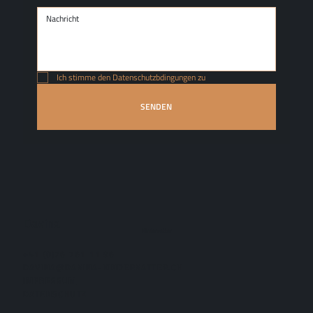
Ich stimme den Datenschutzbdingungen zu
SENDEN
Davina
Kindervatter
+41 (0)76 761 11 96
DAVINA@DAVINA-KINDERVATTER.CH
IMPRESSUM
DATENSCHUTZ