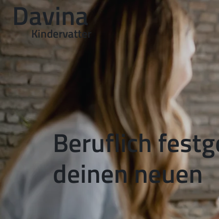
Davina
Kindervatter
Beruflich fest
deinen neuen