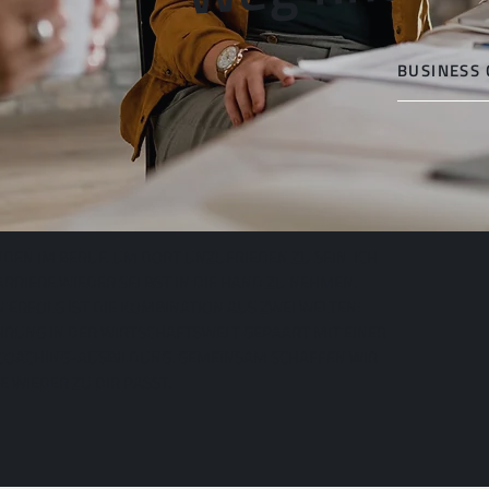
BUSINESS
NDEN IM BERUF, UM DORT UNZUFRIEDEN ZU SEIN. ICH
KARRIERE WIEDER SELBST IN DIE HAND ZU NEHMEN.
ERFOLG IST DIE KOMBINATION AUS ZWEI WELTEN:
HRUNG IN DER WIRTSCHAFTSWELT GEPAART MIT EINER
N COACHING-AUSBILDUNG. GEMEINSAM SCHAFFEN WIR
E WIEDER ZU DIR PASST.