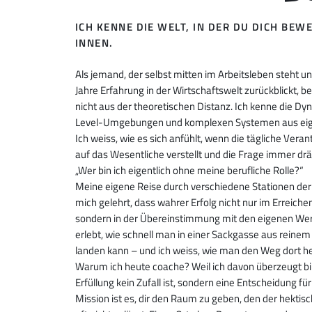
ICH KENNE DIE WELT, IN DER DU DICH BEW
INNEN.
Als jemand, der selbst mitten im Arbeitsleben steht u
Jahre Erfahrung in der Wirtschaftswelt zurückblickt, beg
nicht aus der theoretischen Distanz. Ich kenne die D
Level-Umgebungen und komplexen Systemen aus ei
Ich weiss, wie es sich anfühlt, wenn die tägliche Vera
auf das Wesentliche verstellt und die Frage immer dr
„Wer bin ich eigentlich ohne meine berufliche Rolle?“
Meine eigene Reise durch verschiedene Stationen der
mich gelehrt, dass wahrer Erfolg nicht nur im Erreichen 
sondern in der Übereinstimmung mit den eigenen Wer
erlebt, wie schnell man in einer Sackgasse aus reinem
landen kann – und ich weiss, wie man den Weg dort he
Warum ich heute coache? Weil ich davon überzeugt bin
Erfüllung kein Zufall ist, sondern eine Entscheidung für
Mission ist es, dir den Raum zu geben, den der hektisc