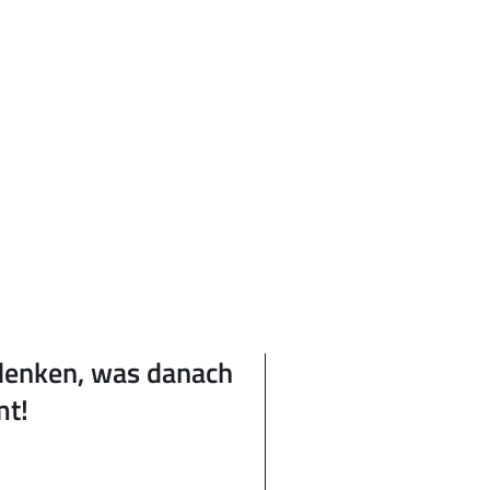
denken, was danach
t!