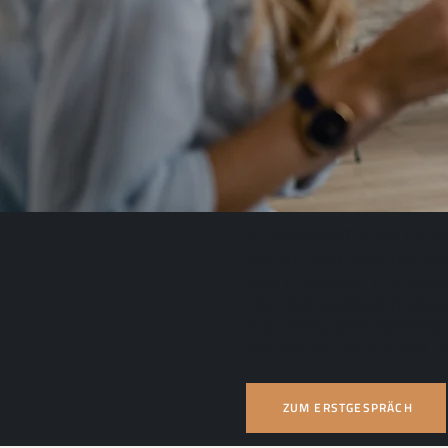
DU VERBRINGST ZU VIELE STU
BEGLEITE DICH DABEI, DEINE 
MEIN FUNDAMENT FÜR DEINEN 
ÜBER ZWEI JAHRZEHNTE ERFA
FUNDIERTEN, ZERTIFIZIERTE
EINE BERUFLICHE ZUKUNFT, DI
ZUM ERSTGESPRÄCH