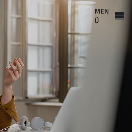
MEN
Ü