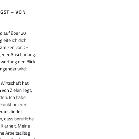
EGST – VON
nd auf über 20
leite ich dich
ynamiken von C-
gener Anschauung.
ntwortung den Blick
ängender wird:
 Wirtschaft hat
von Zielen liegt,
ten. Ich habe
 Funktionieren
raus findet.
, dass berufliche
 Klarheit. Meine
he Arbeitsalltag