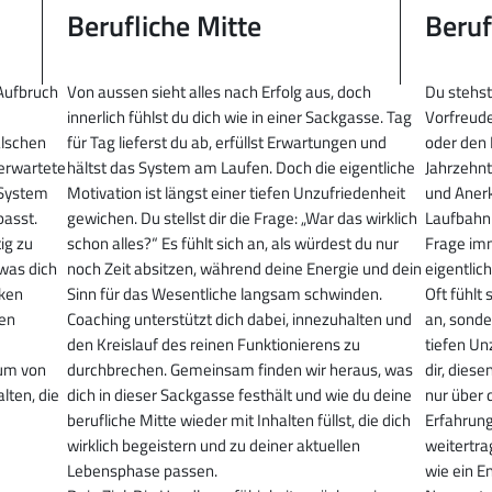
Berufliche Mitte
Beruf
 Aufbruch
Von aussen sieht alles nach Erfolg aus, doch
Du stehst
innerlich fühlst du dich wie in einer Sackgasse. Tag
Vorfreude
alschen
für Tag lieferst du ab, erfüllst Erwartungen und
oder den 
nerwartete
hältst das System am Laufen. Doch die eigentliche
Jahrzehnte
 System
Motivation ist längst einer tiefen Unzufriedenheit
und Anerk
passt.
gewichen. Du stellst dir die Frage: „War das wirklich
Laufbahn 
tig zu
schon alles?“ Es fühlt sich an, als würdest du nur
Frage imm
was dich
noch Zeit absitzen, während deine Energie und dein
eigentlic
rken
Sinn für das Wesentliche langsam schwinden.
Oft fühlt 
ren
Coaching unterstützt dich dabei, innezuhalten und
an, sonder
den Kreislauf des reinen Funktionierens zu
tiefen Un
 um von
durchbrechen. Gemeinsam finden wir heraus, was
dir, dies
lten, die
dich in dieser Sackgasse festhält und wie du deine
nur über 
berufliche Mitte wieder mit Inhalten füllst, die dich
Erfahrung
wirklich begeistern und zu deiner aktuellen
weitertra
Lebensphase passen.
wie ein E