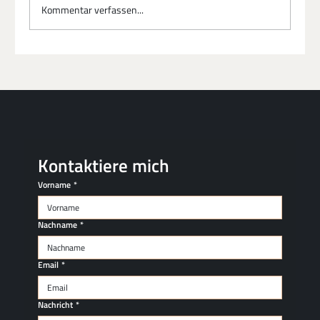
Kommentar verfassen...
Souveränität in der Hochleistungs-Kultur:
Wenn der Beruf zur Belastung wird
Kontaktiere mich
Vorname
*
Nachname
*
Email
*
Nachricht
*