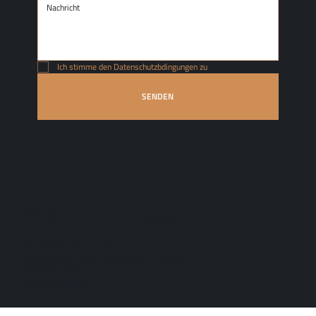
Ich stimme den Datenschutzbdingungen zu
SENDEN
Davina
Kindervatter
+41 (0)76 761 11 96
DAVINA@DAVINA-KINDERVATTER.CH
IMPRESSUM
DATENSCHUTZ