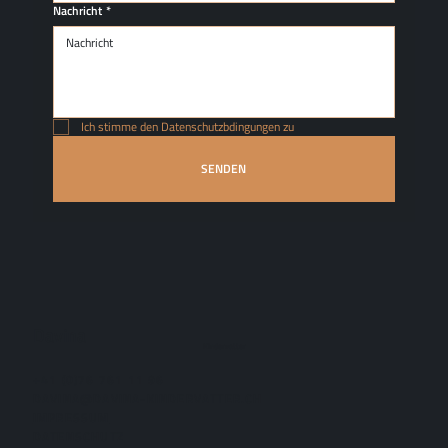
Nachricht
*
Ich stimme den Datenschutzbdingungen zu
SENDEN
Davina
Kindervatter
+41 (0)76 761 11 96
DAVINA@DAVINA-KINDERVATTER.CH
IMPRESSUM
DATENSCHUTZ